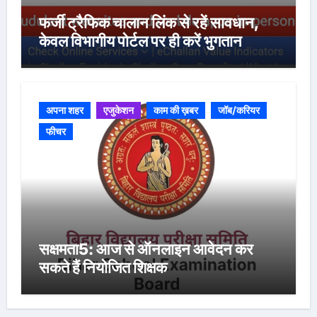
फर्जी ट्रैफिक चालान लिंक से रहें सावधान,
केवल विभागीय पोर्टल पर ही करें भुगतान
अपना शहर
एजुकेशन
काम की ख़बर
जॉब/करियर
फीचर
सक्षमता5: आज से ऑनलाइन आवेदन कर
सकते हैं नियोजित शिक्षक