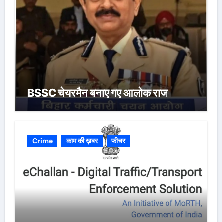
BSSC चेयरमैन बनाए गए आलोक राज
Crime
काम की ख़बर
फीचर