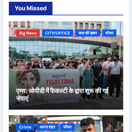
You Missed
Big News
CITY/OFFICE
काम की ख़बर
फीचर
एम्स: ओपीडी में फैकल्टी के द्वारा शुरू की गई
सेवाएं
Crime
अपना शहर
फीचर