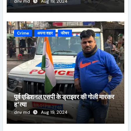
dnv md
Aug 19, 2024
Crime
अपना शहर
फीचर
पूर्व एडिशनल एसपी के ड्राइवर की गोली मारकर
ह’त्या
dnv md
Aug 19, 2024