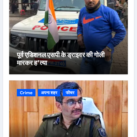
पूर्व एडिशनल एसपी के ड्राइवर की गोली
मारकर ह’त्या
Crime
अपना शहर
फीचर