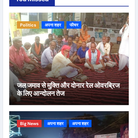
Politics
अपना शहर
फीचर
जल जमाव से मुक्ति और दोनार रेल ओवरब्रिज
के लिए आन्दोलन तेज
Big News
अपना शहर
अपना शहर