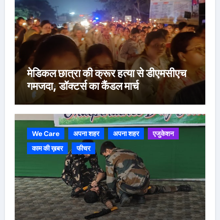
मेडिकल छात्रा की क्रूर हत्या से डीएमसीएच
गमजदा, डॉक्टर्स का कैंडल मार्च
We Care
अपना शहर
अपना शहर
एजुकेशन
काम की ख़बर
फीचर