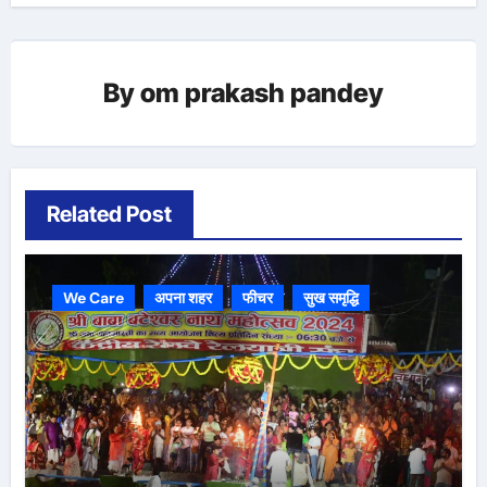
By
om prakash pandey
Related Post
We Care
अपना शहर
फीचर
सुख समृद्धि