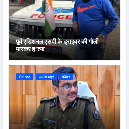
पूर्व एडिशनल एसपी के ड्राइवर की गोली
मारकर ह’त्या
Crime
अपना शहर
फीचर