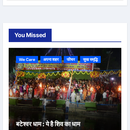
You Missed
We Care
अपना शहर
फीचर
सुख समृद्धि
बटेश्वर धाम : ये है शिव का धाम