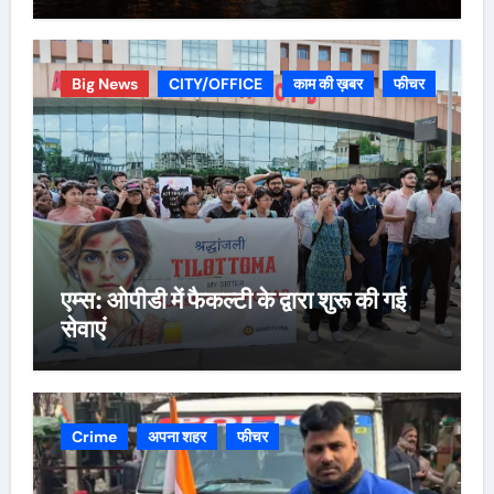
Big News
CITY/OFFICE
काम की ख़बर
फीचर
एम्स: ओपीडी में फैकल्टी के द्वारा शुरू की गई
सेवाएं
Crime
अपना शहर
फीचर