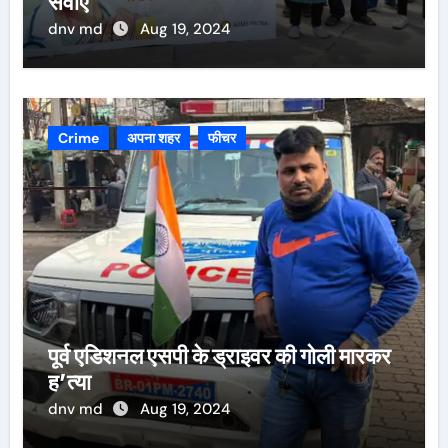
सेवाएं
dnv md
Aug 19, 2024
Crime
अपना शहर
फीचर
पूर्व एडिशनल एसपी के ड्राइवर की गोली मारकर
ह’त्या
dnv md
Aug 19, 2024