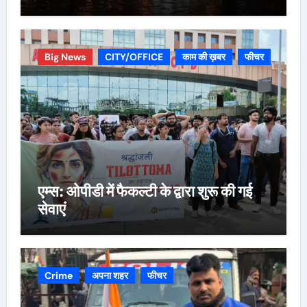
Big News
CITY/OFFICE
काम की ख़बर
फीचर
एम्स: ओपीडी में फैकल्टी के द्वारा शुरू की गई
सेवाएं
Crime
अपना शहर
फीचर