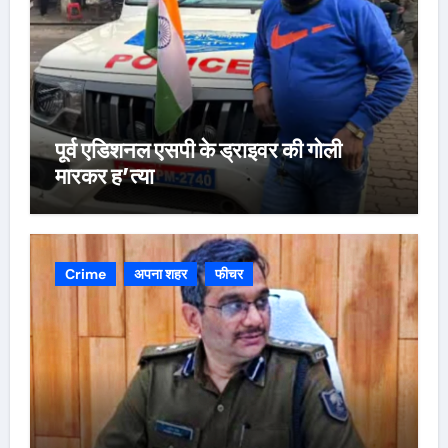
पूर्व एडिशनल एसपी के ड्राइवर की गोली
मारकर ह’त्या
Crime
अपना शहर
फीचर