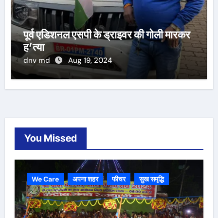
पूर्व एडिशनल एसपी के ड्राइवर की गोली मारकर
ह’त्या
dnv md
Aug 19, 2024
You Missed
We Care
अपना शहर
फीचर
सुख समृद्धि