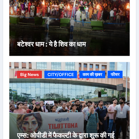
बटेश्वर धाम : ये है शिव का धाम
Big News
CITY/OFFICE
काम की ख़बर
फीचर
एम्स: ओपीडी में फैकल्टी के द्वारा शुरू की गई