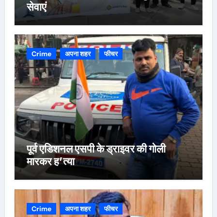
सेवाएं
Crime
अपना शहर
फीचर
पूर्व एडिशनल एसपी के ड्राइवर की गोली
मारकर ह’त्या
Crime
अपना शहर
फीचर