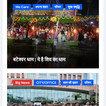
We Care
अपना शहर
फीचर
सुख समृद्धि
बटेश्वर धाम : ये है शिव का धाम
Big News
CITY/OFFICE
काम की ख़बर
फीचर