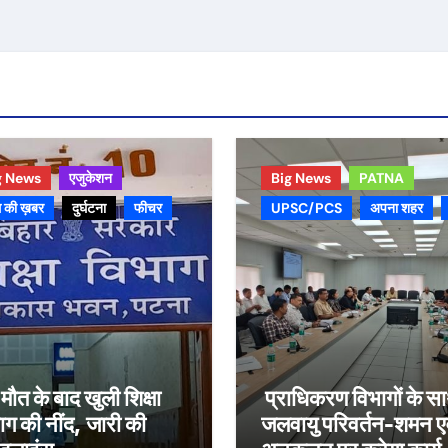
g News
एजुकेशन
Big News
PATNA
 की ख़बर
दुर्घटना
फीचर
UPSC/PCS
अपना शहर
मौत के बाद खुली शिक्षा
प्राधिकरण विभागों के स
ाग की नींद, जारी की
जलवायु परिवर्तन-शमन ए