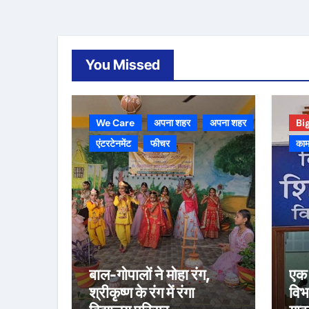
You Missed
We Care
अपना शहर
अपना शहर
Bi
एंटरटेनमेंट
फीचर
काम
बाल-गोपालों ने मोहा रंग,
एक 
श्रीकृष्ण के रंग में रंगा
विभ