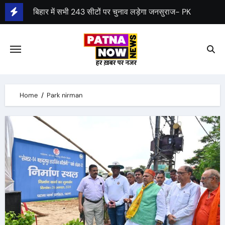
Skip
बिहार में सभी 243 सीटों पर चुनाव लड़ेगा जनसुराज- PK
to
पेंशन स्कीम: केन्द्रीय कैबिनेट ने UPS को मंजूरी दी
content
Home
Park nirman