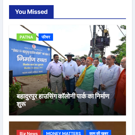
You Missed
PATNA
फीचर
बहादुरपुर हाउसिंग कॉलोनी पार्क का निर्माण
शुरू
Big News
MONEY MATTERS
काम की ख़बर