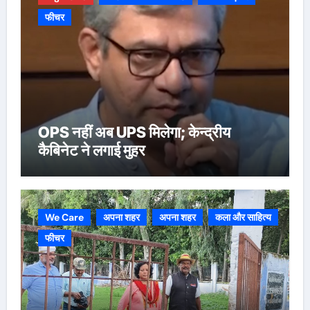
फीचर
OPS नहीं अब UPS मिलेगा; केन्द्रीय
कैबिनेट ने लगाई मुहर
We Care
अपना शहर
अपना शहर
कला और साहित्य
फीचर