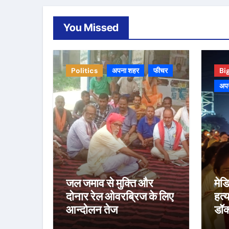
You Missed
Politics
अपना शहर
फीचर
Bi
अप
जल जमाव से मुक्ति और
मेड
दोनार रेल ओवरब्रिज के लिए
हत्
आन्दोलन तेज
डॉक्