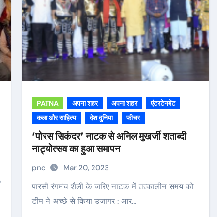
PATNA
अपना शहर
अपना शहर
एंटरटेनमेंट
कला और साहित्य
देश दुनिया
फीचर
’पोरस सिकंदर’ नाटक से अनिल मुखर्जी शताब्दी
नाट्योत्सव का हुआ समापन
pnc
Mar 20, 2023
पारसी रंगमंच शैली के जरिए नाटक में तत्कालीन समय को
टीम ने अच्छे से किया उजागर : आर…