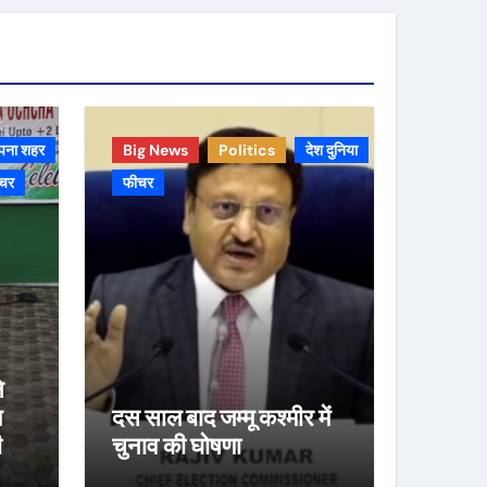
पना शहर
Big News
Politics
देश दुनिया
चर
फीचर
े
म
दस साल बाद जम्मू कश्मीर में
ी
चुनाव की घोषणा