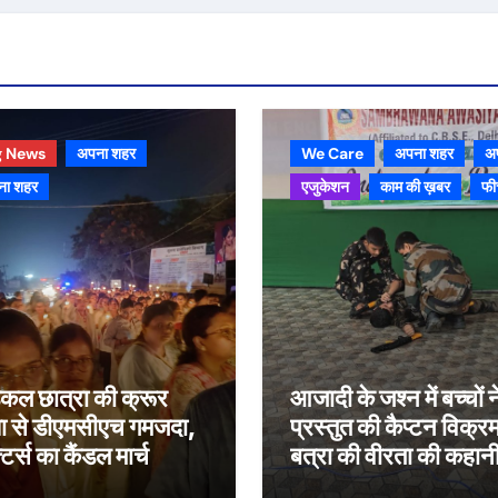
g News
अपना शहर
We Care
अपना शहर
अ
ना शहर
एजुकेशन
काम की ख़बर
फी
िकल छात्रा की क्रूर
आजादी के जश्न में बच्चों न
या से डीएमसीएच गमजदा,
प्रस्तुत की कैप्टन विक्र
टर्स का कैंडल मार्च
बत्रा की वीरता की कहान