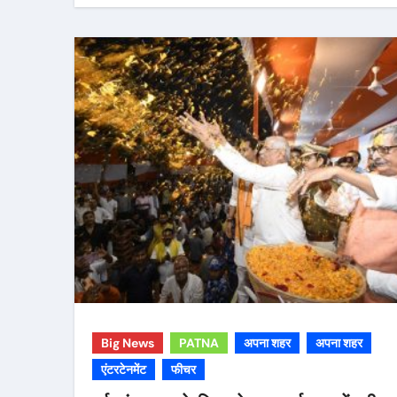
Big News
PATNA
अपना शहर
अपना शहर
एंटरटेनमेंट
फीचर