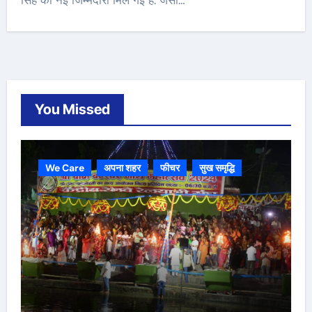
सिंह को नई जिम्मेदारी मिल गई है. जैसी…
You Missed
We Care
अपना शहर
फीचर
सुख समृद्धि