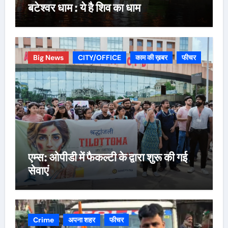
बटेश्वर धाम : ये है शिव का धाम
Big News
CITY/OFFICE
काम की ख़बर
फीचर
एम्स: ओपीडी में फैकल्टी के द्वारा शुरू की गई
सेवाएं
Crime
अपना शहर
फीचर