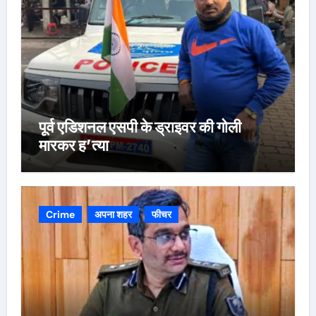
पूर्व एडिशनल एसपी के ड्राइवर की गोली
मारकर ह’त्या
Crime
अपना शहर
फीचर