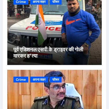
Crime
अपना शहर
फीचर
पूर्व एडिशनल एसपी के ड्राइवर की गोली
मारकर ह’त्या
Crime
अपना शहर
फीचर