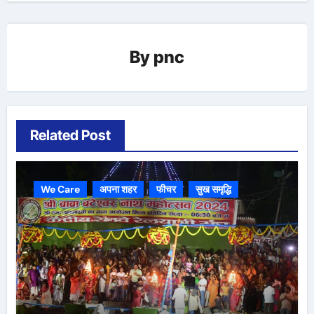
By
pnc
Related Post
We Care
अपना शहर
फीचर
सुख समृद्धि