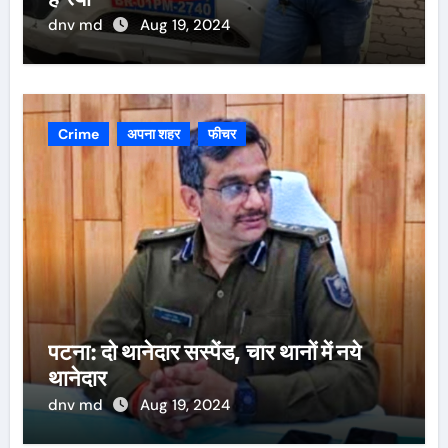
dnv md
Aug 19, 2024
Crime
अपना शहर
फीचर
पटना: दो थानेदार सस्पेंड, चार थानों में नये
थानेदार
dnv md
Aug 19, 2024