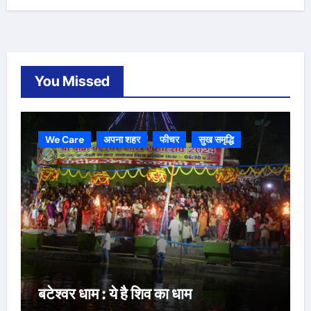
You Missed
We Care
अपना शहर
फीचर
सुख समृद्धि
बटेश्वर धाम : ये है शिव का धाम