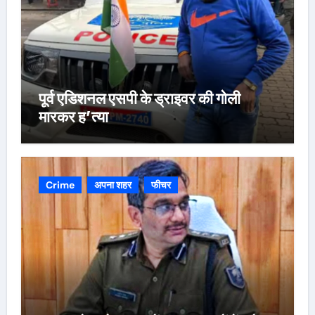
पूर्व एडिशनल एसपी के ड्राइवर की गोली
मारकर ह’त्या
Crime
अपना शहर
फीचर