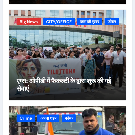
Big News
CITY/OFFICE
काम की ख़बर
फीचर
एम्स: ओपीडी में फैकल्टी के द्वारा शुरू की गई
सेवाएं
Crime
अपना शहर
फीचर