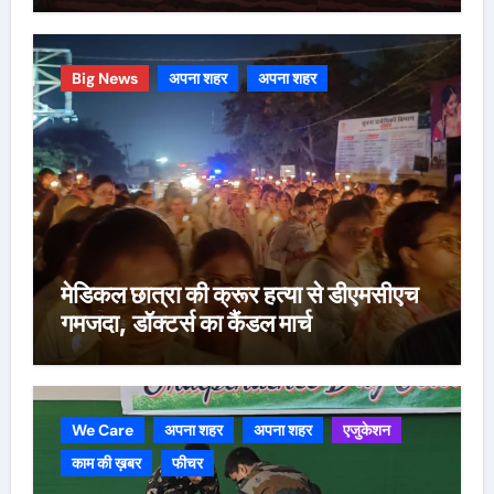
Big News
अपना शहर
अपना शहर
मेडिकल छात्रा की क्रूर हत्या से डीएमसीएच
गमजदा, डॉक्टर्स का कैंडल मार्च
We Care
अपना शहर
अपना शहर
एजुकेशन
काम की ख़बर
फीचर