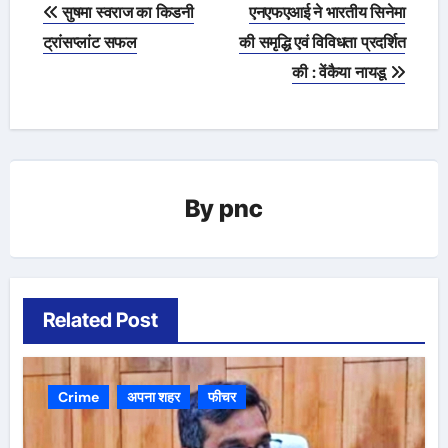
Post
सुषमा स्वराज का किडनी
एनएफएआई ने भारतीय सिनेमा
navigation
ट्रांसप्लांट सफल
की समृद्धि एवं विविधता प्रदर्शित
की : वेंकैया नायडू
By
pnc
Related Post
Crime
अपना शहर
फीचर