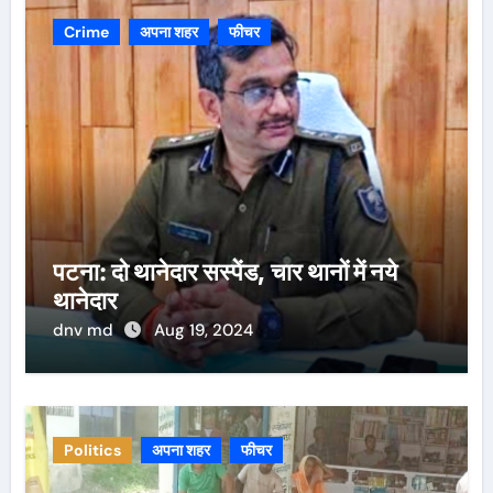
Crime
अपना शहर
फीचर
पटना: दो थानेदार सस्पेंड, चार थानों में नये
थानेदार
dnv md
Aug 19, 2024
Politics
अपना शहर
फीचर