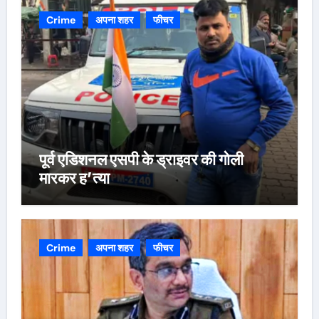
Crime
अपना शहर
फीचर
पूर्व एडिशनल एसपी के ड्राइवर की गोली
मारकर ह’त्या
Crime
अपना शहर
फीचर