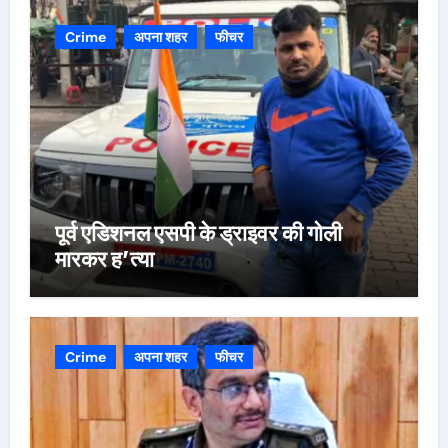
Crime
अपना शहर
फीचर
पूर्व एडिशनल एसपी के ड्राइवर की गोली
मारकर ह’त्या
Crime
अपना शहर
फीचर