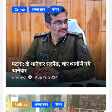
Crime
अपना शहर
फीचर
पटना: दो थानेदार सस्पेंड, चार थानों में नये
थानेदार
dnv md
Aug 19, 2024
Politics
अपना शहर
फीचर