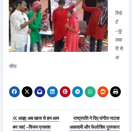
रिपो
र्ट
-फु
लवा
री से
अ
जीत
Post
आइए अब खास से हम आम
राष्ट्रपति ने दिए संगीत नाटक
navigation
बन जाएं -विजय प्रकाश
अकादमी और फेलोशिप पुरस्कार