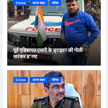
Crime
अपना शहर
फीचर
पूर्व एडिशनल एसपी के ड्राइवर की गोली
मारकर ह’त्या
Crime
अपना शहर
फीचर