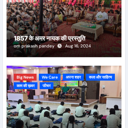
1857 के अमर नायक की प्रस्तुति
om prakash pandey
Aug 16, 2024
Big News
We Care
अपना शहर
कला और साहित्य
काम की ख़बर
फीचर