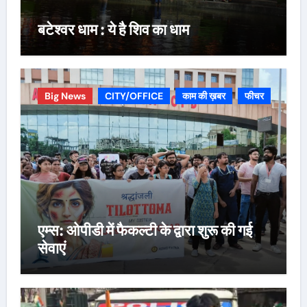
बटेश्वर धाम : ये है शिव का धाम
Big News
CITY/OFFICE
काम की ख़बर
फीचर
एम्स: ओपीडी में फैकल्टी के द्वारा शुरू की गई
सेवाएं