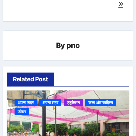
By
pnc
Related Post
अपना शहर
अपना शहर
एजुकेशन
कला और साहित्य
फीचर