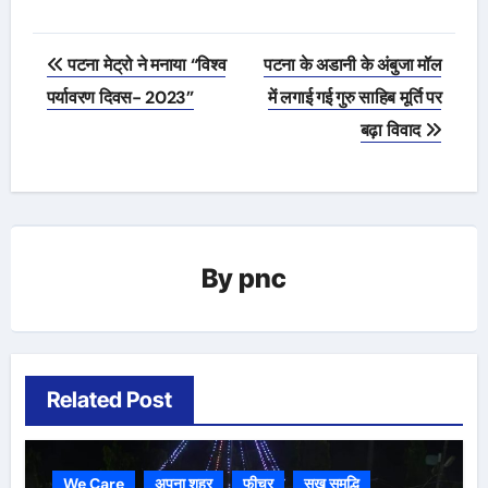
Post
पटना मेट्रो ने मनाया “विश्व
पटना के अडानी के अंबुजा मॉल
navigation
पर्यावरण दिवस- 2023”
में लगाई गई गुरु साहिब मूर्ति पर
बढ़ा विवाद
By
pnc
Related Post
We Care
अपना शहर
फीचर
सुख समृद्धि