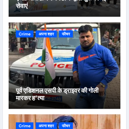
सेवाएं
Crime
अपना शहर
फीचर
पूर्व एडिशनल एसपी के ड्राइवर की गोली
मारकर ह’त्या
Crime
अपना शहर
फीचर