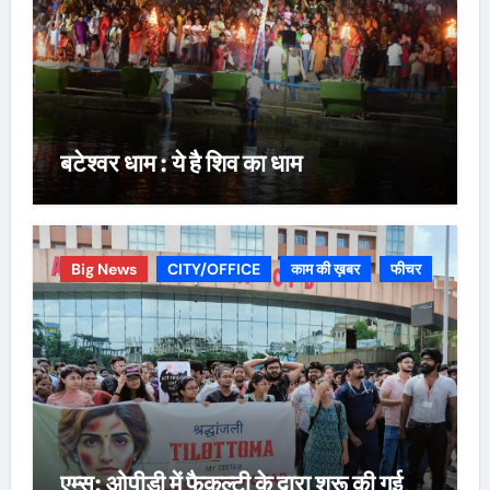
बटेश्वर धाम : ये है शिव का धाम
Big News
CITY/OFFICE
काम की ख़बर
फीचर
एम्स: ओपीडी में फैकल्टी के द्वारा शुरू की गई