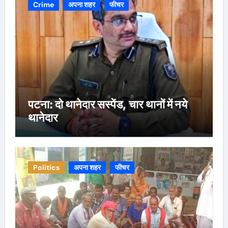
Crime
अपना शहर
फीचर
पटना: दो थानेदार सस्पेंड, चार थानों में नये
थानेदार
Politics
अपना शहर
फीचर