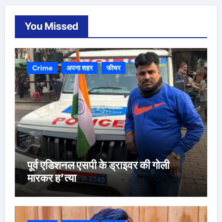
You Missed
Crime
अपना शहर
फीचर
पूर्व एडिशनल एसपी के ड्राइवर की गोली
मारकर ह’त्या