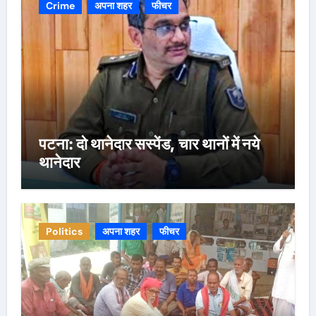
Crime
अपना शहर
फीचर
पटना: दो थानेदार सस्पेंड, चार थानों में नये
थानेदार
Politics
अपना शहर
फीचर