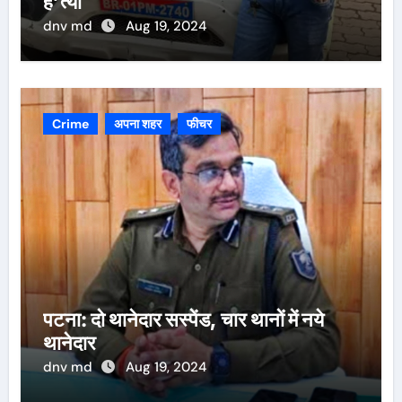
ह’त्या
dnv md
Aug 19, 2024
Crime
अपना शहर
फीचर
पटना: दो थानेदार सस्पेंड, चार थानों में नये
थानेदार
dnv md
Aug 19, 2024