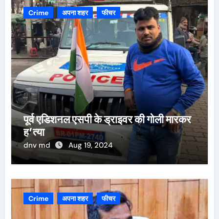
Crime
अपना शहर
फीचर
पूर्व एडिशनल एसपी के ड्राइवर की गोली मारकर
ह’त्या
dnv md
Aug 19, 2024
Crime
अपना शहर
फीचर