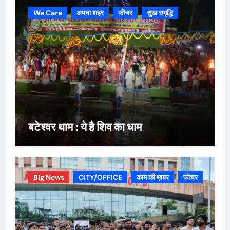
We Care
अपना शहर
फीचर
सुख समृद्धि
बटेश्वर धाम : ये है शिव का धाम
Big News
CITY/OFFICE
काम की ख़बर
फीचर