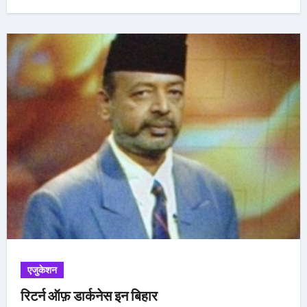
एजुकेशन
रिटर्न ऑफ़ डार्कनेस इन बिहार