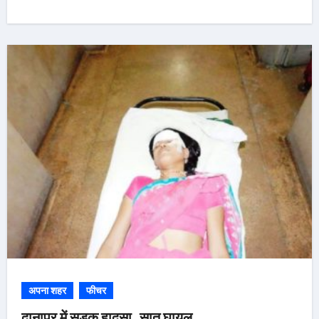
अपना शहर
फीचर
दानापुर में सड़क हादसा, सात घायल