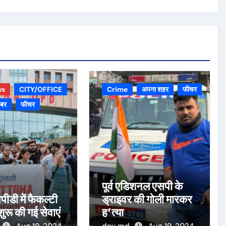
ws
CITY/OFFICE
Crime
अपना शहर
फीचर
़बर
फीचर
पूर्व एडिशनल एसपी के
पीडी में फैकल्टी
ड्राइवर की गोली मारकर
 शुरू की गई सेवाएं
ह’त्या
Aug 19, 2024
dnv md
Aug 19, 2024