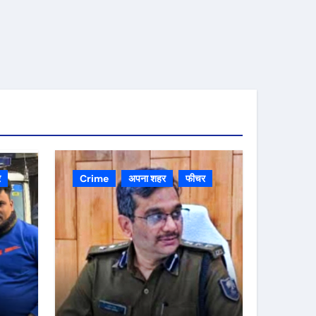
र
Crime
अपना शहर
फीचर