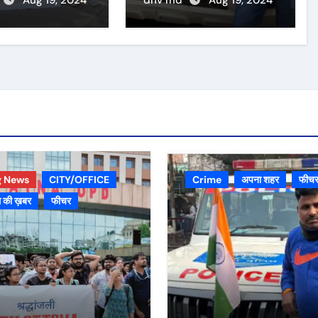
g News
CITY/OFFICE
Crime
अपना शहर
फीच
 की ख़बर
फीचर