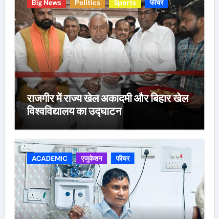
Big News
Politics
Sports
फीचर
राजगीर में राज्य खेल अकादमी और बिहार खेल
विश्वविद्यालय का उद्घाटन
ACADEMIC
एजुकेशन
फीचर