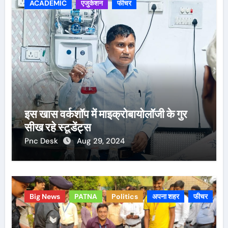
ACADEMIC
एजुकेशन
फीचर
इस खास वर्कशॉप में माइक्रोबायोलॉजी के गुर
सीख रहे स्टूडेंट्स
Pnc Desk
Aug 29, 2024
Big News
PATNA
Politics
अपना शहर
फीचर