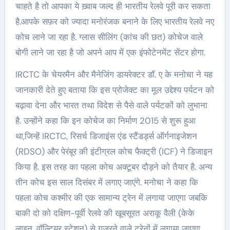
चाहते है तो आपका ये ख़्वाब जल्द ही भारतीय रेलवे पूरी कर सकता
है.आपके सफ़र को ज्यादा मनोरंजक बनाने के लिए भारतीय रेलवे नए
कोच लाने जा रहा है. ग्‍लास सीलिंग (कांच की छत) कोचेज वाले
बोगी लाने जा रहा है जो अपने आप में एक इंफोटेनमेंट सेंटर होगा.
IRCTC के चेयरमैन और मैनेजिंग डायरेक्‍टर डॉ. ए के मनोचा ने यह
जानकारी देते हुए बताया कि इस प्रोजेक्‍ट का मूल उद्देश्‍य पर्यटन को
बढ़ावा देना और भारत तथा विदेश से पैसे वाले पर्यटकों को लुभाना
है. उन्होंने कहा कि इन कोचेज का निर्माण 2015 से शुरू हुआ
था,जिन्‍हें IRCTC, रिसर्च डिजाइंस एंड स्‍टैंडर्ड्स ऑर्गनाइजेशन
(RDSO) और पेरंबूर की इंटीग्रल कोच फैक्‍ट्री (ICF) ने डिजाइन
किया है. इस तरह का पहला कोच अक्‍टूबर दौड़ने को तैयार है. अन्‍य
तीन कोच इस साल दिसंबर में लगाए जाएंगे. मनोचा ने कहा कि
पहला कोच कश्‍मीर की एक सामान्‍य ट्रेन में लगाया जाएगा जबकि
बाकी दो को दक्षिण-पूर्वी रेलवे की खूबसूरत अराकू वैली (केके
लाइन, वॉल्टियर स्‍टेशन) से गुजरने वाले ट्रेनों में लगाया जाएगा.