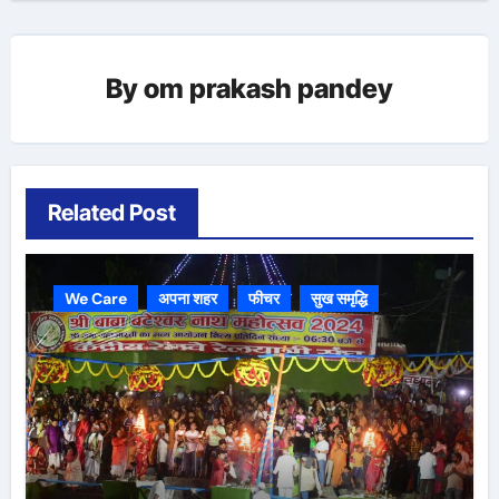
By
om prakash pandey
Related Post
We Care
अपना शहर
फीचर
सुख समृद्धि