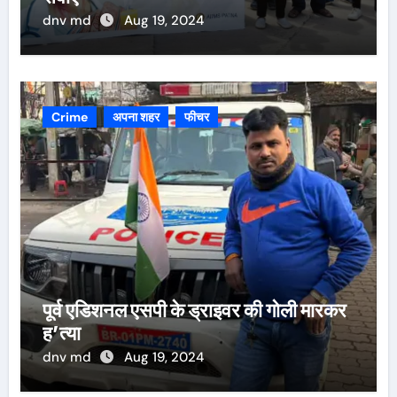
dnv md
Aug 19, 2024
Crime
अपना शहर
फीचर
पूर्व एडिशनल एसपी के ड्राइवर की गोली मारकर
ह’त्या
dnv md
Aug 19, 2024