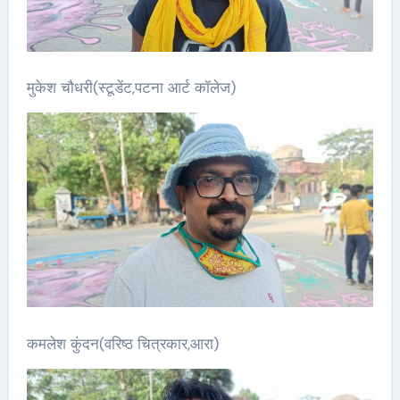
मुकेश चौधरी(स्टूडेंट,पटना आर्ट कॉलेज)
कमलेश कुंदन(वरिष्ठ चित्रकार,आरा)