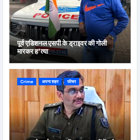
पूर्व एडिशनल एसपी के ड्राइवर की गोली
मारकर ह’त्या
Crime
अपना शहर
फीचर