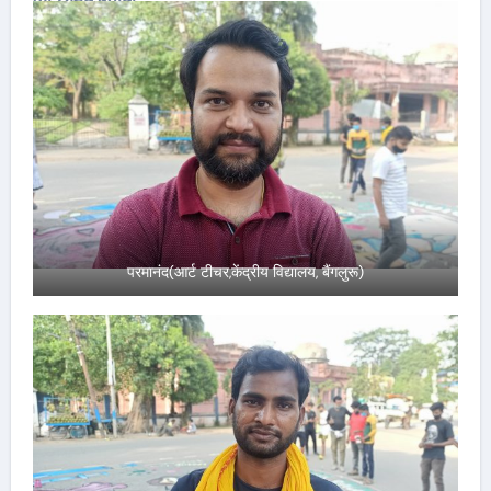
परमानंद(आर्ट टीचर,केंद्रीय विद्यालय, बैंगलुरू)