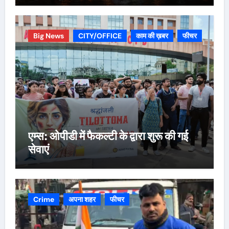
Big News
CITY/OFFICE
काम की ख़बर
फीचर
एम्स: ओपीडी में फैकल्टी के द्वारा शुरू की गई
सेवाएं
Crime
अपना शहर
फीचर