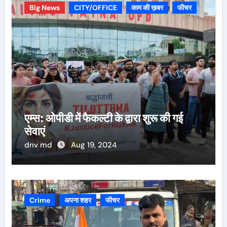
Big News
CITY/OFFICE
काम की ख़बर
फीचर
एम्स: ओपीडी में फैकल्टी के द्वारा शुरू की गई
सेवाएं
dnv md
Aug 19, 2024
Crime
अपना शहर
फीचर