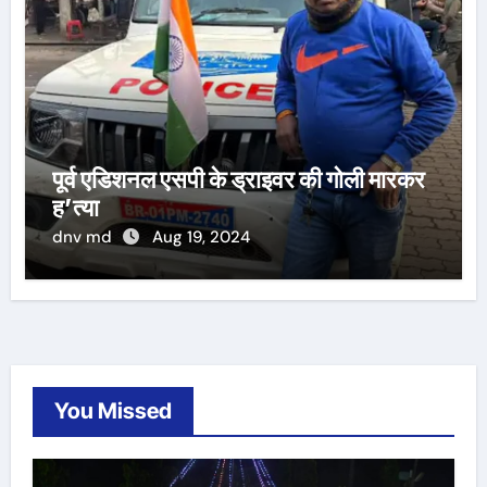
पूर्व एडिशनल एसपी के ड्राइवर की गोली मारकर
ह’त्या
dnv md
Aug 19, 2024
You Missed