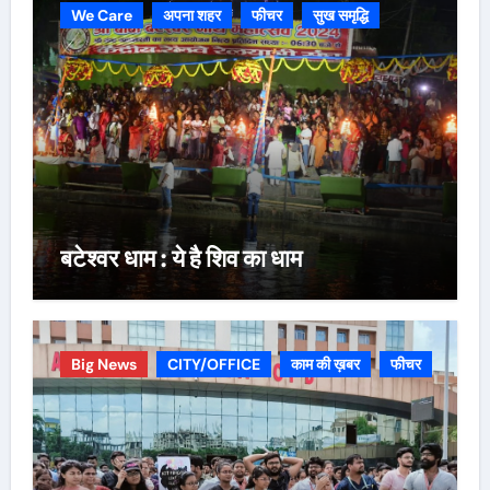
We Care
अपना शहर
फीचर
सुख समृद्धि
बटेश्वर धाम : ये है शिव का धाम
Big News
CITY/OFFICE
काम की ख़बर
फीचर