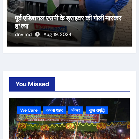
पूर्व एडिशनल एसपी के ड्राइवर की गोली मारकर
ह’त्या
dnv md
Aug 19, 2024
You Missed
We Care
अपना शहर
फीचर
सुख समृद्धि