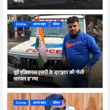
सेवाएं
Crime
अपना शहर
फीचर
पूर्व एडिशनल एसपी के ड्राइवर की गोली
मारकर ह’त्या
Crime
अपना शहर
फीचर