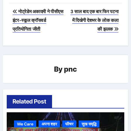
Post
नोट्रेडेम अकादमी ने पीसीएस
3 साल बाद एक बार फिर पटना
navigation
इंटर-स्कूल क्रॉसवर्ड
में दिखेगी देशभर के लोक कला
प्रतियोगिता जीती
की झलक
By
pnc
Related Post
We Care
अपना शहर
फीचर
सुख समृद्धि