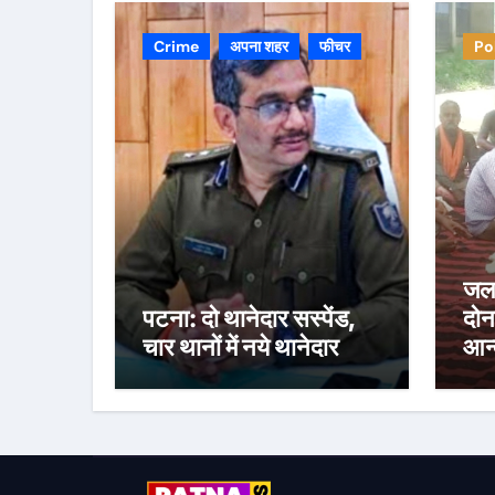
Crime
अपना शहर
फीचर
Po
जल 
पटना: दो थानेदार सस्पेंड,
दोन
चार थानों में नये थानेदार
आन्