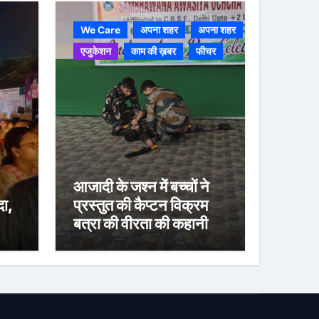
We Care
अपना शहर
अपना शहर
एजुकेशन
काम की ख़बर
फीचर
आजादी के जश्न में बच्चों ने
दा,
प्रस्तुत की कैप्टन विक्रम
बत्रा की वीरता की कहानी