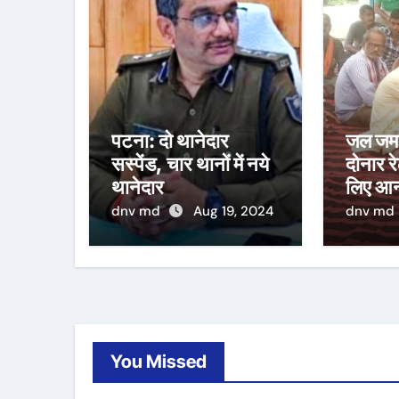
पटना: दो थानेदार
जल जमाव
सस्पेंड, चार थानों में नये
दोनार र
थानेदार
लिए आन
dnv md
Aug 19, 2024
dnv md
You Missed