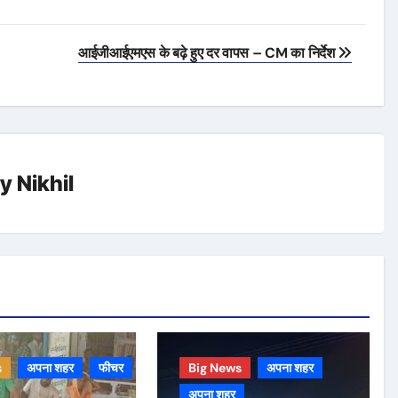
आईजीआईएमएस के बढ़े हुए दर वापस – CM का निर्देश
By
Nikhil
s
अपना शहर
फीचर
Big News
अपना शहर
अपना शहर