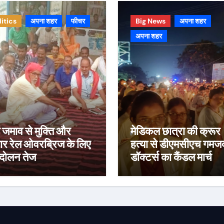
litics
अपना शहर
फीचर
Big News
अपना शहर
अपना शहर
जमाव से मुक्ति और
मेडिकल छात्रा की क्रूर
ार रेल ओवरब्रिज के लिए
हत्या से डीएमसीएच गमज
दोलन तेज
डॉक्टर्स का कैंडल मार्च