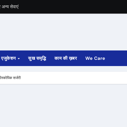
में भी चुनाव की घोषणा
 ट्रेन पटरी से उतरी
ी
्ता साफ
एजुकेशन
सुख समृद्धि
काम की ख़बर
We Care
ोड़ रुपए मंजूर किए
अगस्त तक होगी
ंडोस्कोपिक सर्जरी