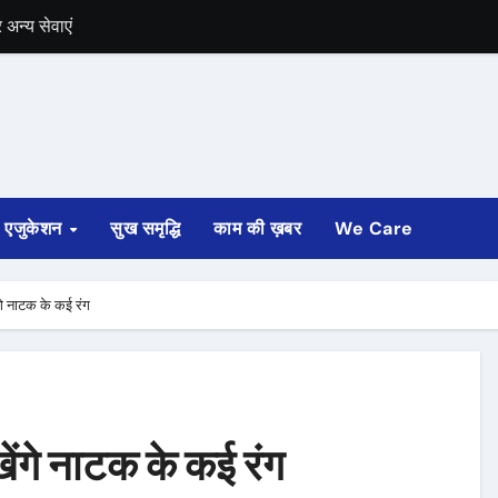
में भी चुनाव की घोषणा
 ट्रेन पटरी से उतरी
ी
्ता साफ
एजुकेशन
सुख समृद्धि
काम की ख़बर
We Care
ोड़ रुपए मंजूर किए
ंगे नाटक के कई रंग
अगस्त तक होगी
खेंगे नाटक के कई रंग