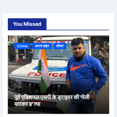
You Missed
Crime
अपना शहर
फीचर
पूर्व एडिशनल एसपी के ड्राइवर की गोली
मारकर ह’त्या