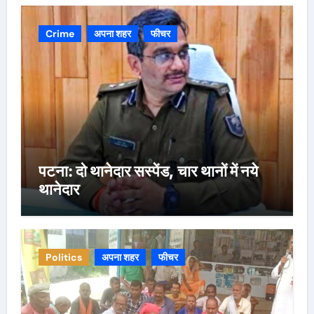
Crime
अपना शहर
फीचर
पटना: दो थानेदार सस्पेंड, चार थानों में नये
थानेदार
Politics
अपना शहर
फीचर