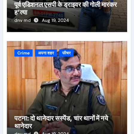
पूर्व एडिशनल एसपी के ड्राइवर की गोली मारकर
ह’त्या
dnv md
Aug 19, 2024
Crime
अपना शहर
फीचर
पटना: दो थानेदार सस्पेंड, चार थानों में नये
थानेदार