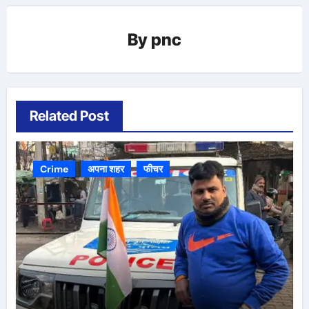
By
pnc
Related Post
Crime
अपना शहर
फीचर