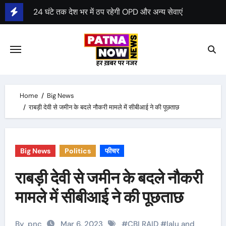
Skip
जम्मू कश्मीर में 3 फेज में चुनाव, हरियाणा में भी चुनाव की घोषणा
to
content
कानपुर के गुजैनी बाइपास के पास साबरमती ट्रेन पटरी से उतरी
रात करीब 2.45 बजे हुआ हादसा
रेल मंत्री ने हादसे की जांच आईबी को सौंपी
पटना में बिहटा एयरपोर्ट के निर्माण का रास्ता साफ
Home
Big News
राबड़ी देवी से जमीन के बदले नौकरी मामले में सीबीआई ने की पूछताछ
केन्द्र ने बिहटा एयरपोर्ट के लिए 1413 करोड़ रुपए मंजूर किए
दूसरी सक्षमता परीक्षा 23 अगस्त से 26 अगस्त तक होगी
Big News
Politics
फीचर
राबड़ी देवी से जमीन के बदले नौकरी
मामले में सीबीआई ने की पूछताछ
By
pnc
Mar 6, 2023
#
CBI RAID
#
lalu and