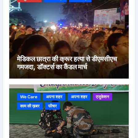
मेडिकल छात्रा की क्रूर हत्या से डीएमसीएच
गमजदा, डॉक्टर्स का कैंडल मार्च
We Care
अपना शहर
अपना शहर
एजुकेशन
काम की ख़बर
फीचर