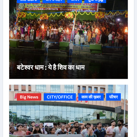
बटेश्वर धाम : ये है शिव का धाम
Big News
CITY/OFFICE
काम की ख़बर
फीचर