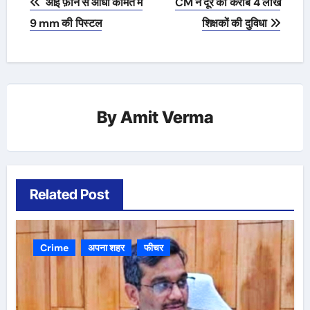
आई फ़ोन से आधी कीमत में
CM ने दूर की करीब 4 लाख
navigation
9 mm की पिस्टल
शिक्षकों की दुविधा
By
Amit Verma
Related Post
Crime
अपना शहर
फीचर