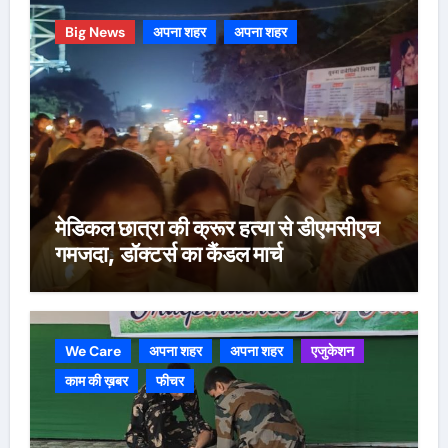
Big News
अपना शहर
अपना शहर
मेडिकल छात्रा की क्रूर हत्या से डीएमसीएच
गमजदा, डॉक्टर्स का कैंडल मार्च
We Care
अपना शहर
अपना शहर
एजुकेशन
काम की ख़बर
फीचर