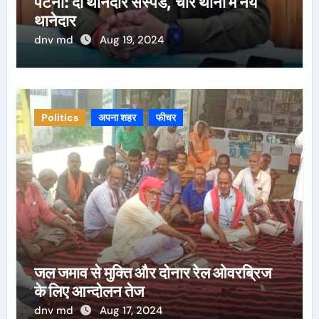
पटना: दो थानेदार सस्पेंड, चार थानों में नये
थानेदार
dnv md
Aug 19, 2024
Politics
अपना शहर
फीचर
जल जमाव से मुक्ति और दोनार रेल ओवरब्रिज
के लिए आन्दोलन तेज
dnv md
Aug 17, 2024