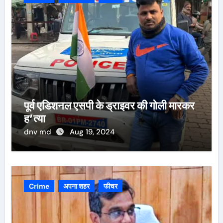
पूर्व एडिशनल एसपी के ड्राइवर की गोली मारकर
ह’त्या
dnv md
Aug 19, 2024
Crime
अपना शहर
फीचर