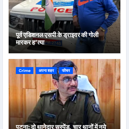
पूर्व एडिशनल एसपी के ड्राइवर की गोली
मारकर ह’त्या
Crime
अपना शहर
फीचर
पटना: दो थानेदार सस्पेंड, चार थानों में नये