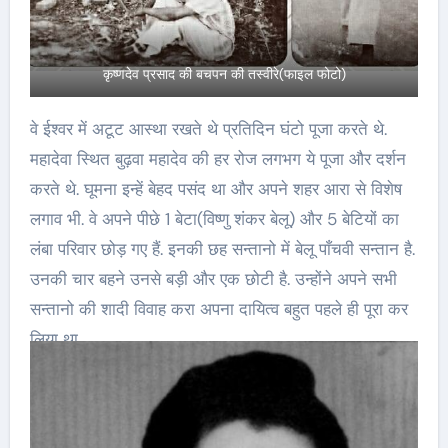
कृष्णदेव प्रसाद की बचपन की तस्वीरे(फाइल फोटो)
वे ईश्वर में अटूट आस्था रखते थे प्रतिदिन घंटो पूजा करते थे.
महादेवा स्थित बुढ़वा महादेव की हर रोज लगभग ये पूजा और दर्शन
करते थे. घूमना इन्हें बेहद पसंद था और अपने शहर आरा से विशेष
लगाव भी. वे अपने पीछे 1 बेटा(विष्णु शंकर बेलू) और 5 बेटियों का
लंबा परिवार छोड़ गए हैं. इनकी छह सन्तानो में बेलू पाँचवी सन्तान है.
उनकी चार बहने उनसे बड़ी और एक छोटी है. उन्होंने अपने सभी
सन्तानो की शादी विवाह करा अपना दायित्व बहुत पहले ही पूरा कर
लिया था.