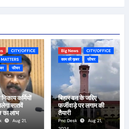
ws
CITY/OFFICE
Big News
CITY/OFFICE
 MATTERS
काम की ख़बर
फीचर
़बर
फीचर
 निकाय कर्मियों
बिहार वन के जरिए
लेगा सातवें
फर्जीवाड़े पर लगाम की
न का लाभ
तैयारी
sk
Aug 21,
Pnc Desk
Aug 21,
2024