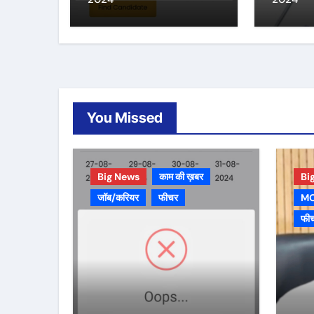
You Missed
Big News
काम की ख़बर
Bi
जॉब/करियर
फीचर
MO
फी