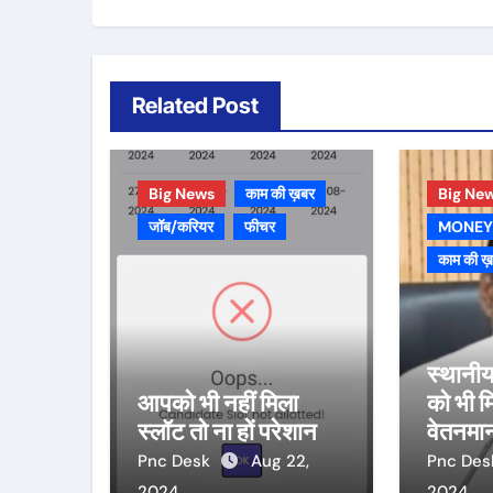
Related Post
Big News
काम की ख़बर
Big Ne
जॉब/करियर
फीचर
MONEY
काम की ख
स्थानीय
आपको भी नहीं मिला
को भी मि
स्लॉट तो ना हों परेशान
वेतनमा
Pnc Desk
Aug 22,
Pnc De
2024
2024