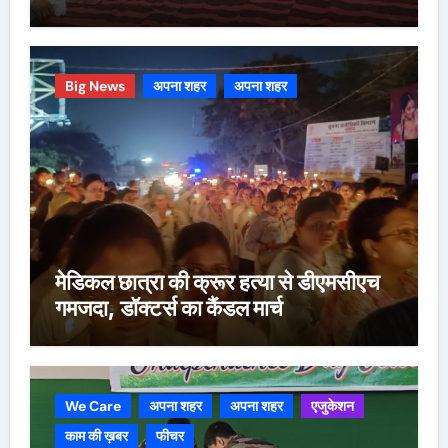
Big News
अपना शहर
अपना शहर
मेडिकल छात्रा की क्रूर हत्या से डीएमसीएच
गमजदा, डॉक्टर्स का कैंडल मार्च
We Care
अपना शहर
अपना शहर
एजुकेशन
काम की ख़बर
फीचर