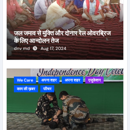
जल जमाव से मुक्ति और दोनार रेल ओवरब्रिज
के लिए आन्दोलन तेज
dnv md
Aug 17, 2024
We Care
अपना शहर
अपना शहर
एजुकेशन
काम की ख़बर
फीचर