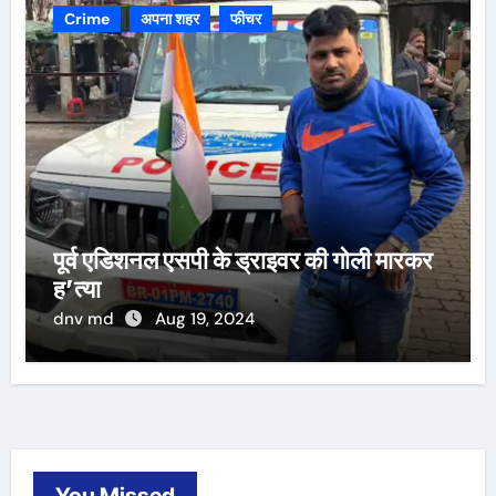
Crime
अपना शहर
फीचर
पूर्व एडिशनल एसपी के ड्राइवर की गोली मारकर
ह’त्या
dnv md
Aug 19, 2024