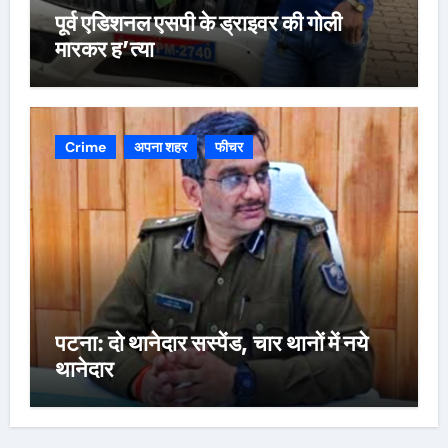
पूर्व एडिशनल एसपी के ड्राइवर की गोली
मारकर ह’त्या
Crime
अपना शहर
फीचर
पटना: दो थानेदार सस्पेंड, चार थानों में नये
थानेदार