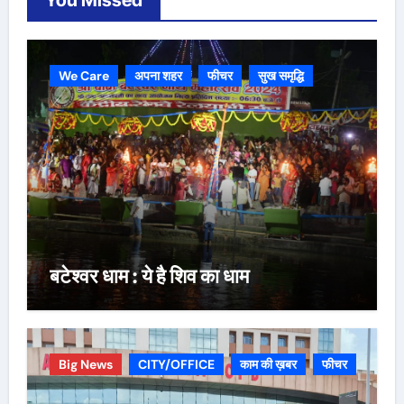
You Missed
We Care
अपना शहर
फीचर
सुख समृद्धि
बटेश्वर धाम : ये है शिव का धाम
Big News
CITY/OFFICE
काम की ख़बर
फीचर