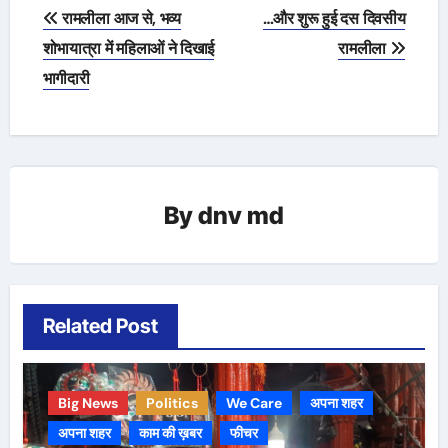
Post
रामलीला आज से, भव्य
…और शुरू हुई दस दिवसीय
navigation
शोभायात्रा में महिलाओं ने दिखाई
रामलीला
भागीदारी
By
dnv md
Related Post
Big News
Politics
We Care
अपना शहर
अपना शहर
काम की ख़बर
फीचर