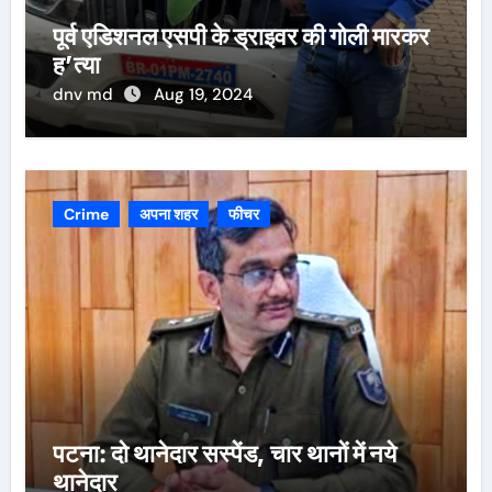
पूर्व एडिशनल एसपी के ड्राइवर की गोली मारकर
ह’त्या
dnv md
Aug 19, 2024
Crime
अपना शहर
फीचर
पटना: दो थानेदार सस्पेंड, चार थानों में नये
थानेदार