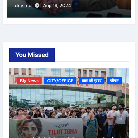
dnv md
Aug 19, 2024
You Missed
Big News
CITY/OFFICE
काम की ख़बर
फीचर