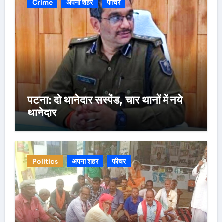
Crime
अपना शहर
फीचर
पटना: दो थानेदार सस्पेंड, चार थानों में नये
थानेदार
Politics
अपना शहर
फीचर