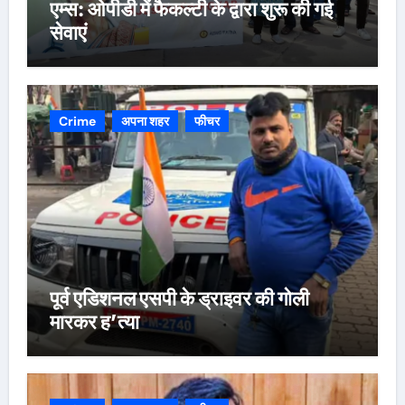
एम्स: ओपीडी में फैकल्टी के द्वारा शुरू की गई
सेवाएं
Crime
अपना शहर
फीचर
पूर्व एडिशनल एसपी के ड्राइवर की गोली
मारकर ह’त्या