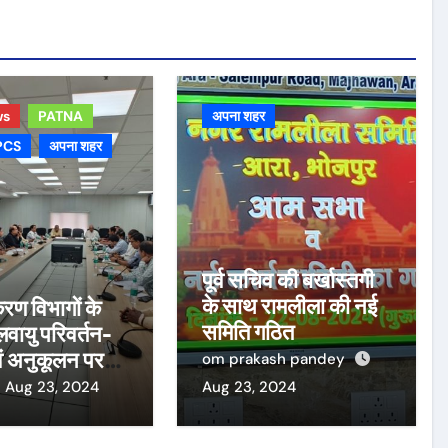
ws
PATNA
अपना शहर
PCS
अपना शहर
पूर्व सचिव की बर्खास्तगी
के साथ रामलीला की नई
रण विभागों के
समिति गठित
ायु परिवर्तन-
ं अनुकूलन पर
om prakash pandey
कार्य
Aug 23, 2024
Aug 23, 2024