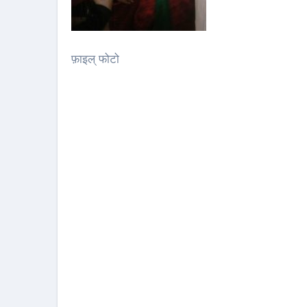
फ़ाइल् फोटो