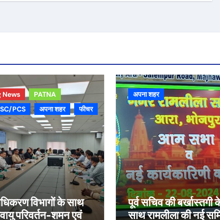
g News
PATNA
अपना शहर
SC/PCS
अपना शहर
फीचर
ाधिकरण विभागों के साथ
पूर्व सचिव की बर्खास्तगी क
ायु परिवर्तन-शमन एवं
साथ रामलीला की नई सम