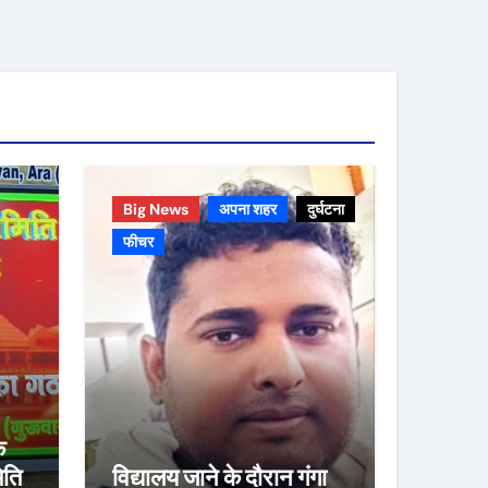
Big News
अपना शहर
दुर्घटना
फीचर
े
िति
विद्यालय जाने के दौरान गंगा