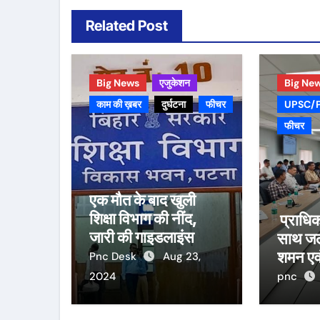
Related Post
Big News
एजुकेशन
Big Ne
काम की ख़बर
दुर्घटना
फीचर
UPSC/
फीचर
एक मौत के बाद खुली
शिक्षा विभाग की नींद,
प्राधिक
जारी की गाइडलाइंस
साथ जलव
शमन एव
Pnc Desk
Aug 23,
करेगा 
2024
pnc