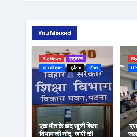
You Missed
Big News
एजुकेशन
Bi
काम की ख़बर
दुर्घटना
फीचर
UP
एक मौत के बाद खुली शिक्षा
प्र
विभाग की नींद, जारी की
जलव