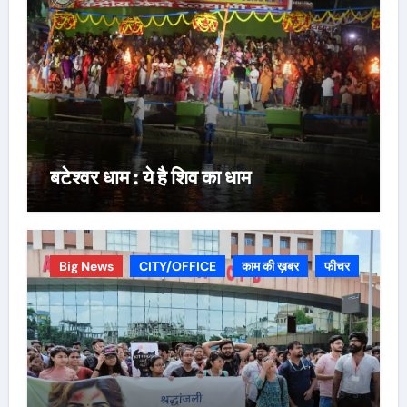
बटेश्वर धाम : ये है शिव का धाम
Big News
CITY/OFFICE
काम की ख़बर
फीचर