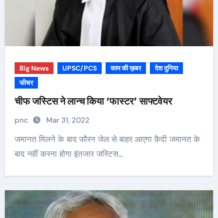
Big News
UPSC/PCS
काम की ख़बर
देश दुनिया
फीचर
चीफ जस्टिस ने लान्च किया ‘फास्टर’ साफ्टवेयर
pnc
Mar 31, 2022
जमानत मिलने के बाद फौरन जेल से बाहर आएगा कैदी जमानत के
बाद नहीं करना होगा इंतजार जस्टिस…