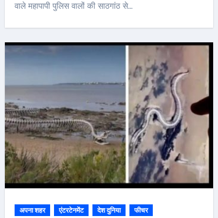
वाले महापापी पुलिस वालों की साठगांठ से…
अपना शहर
एंटरटेनमेंट
देश दुनिया
फीचर