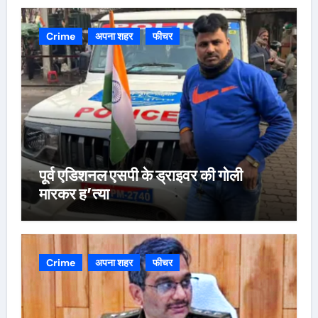
Crime
अपना शहर
फीचर
पूर्व एडिशनल एसपी के ड्राइवर की गोली
मारकर ह’त्या
Crime
अपना शहर
फीचर