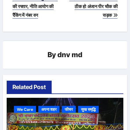
navigation
की रफ्तार, नीति आयोग की
ठीक हो अंजान पीर चौक की
रैंकिंग में नंबर वन
सड़क
By
dnv md
Related Post
We Care
अपना शहर
फीचर
सुख समृद्धि