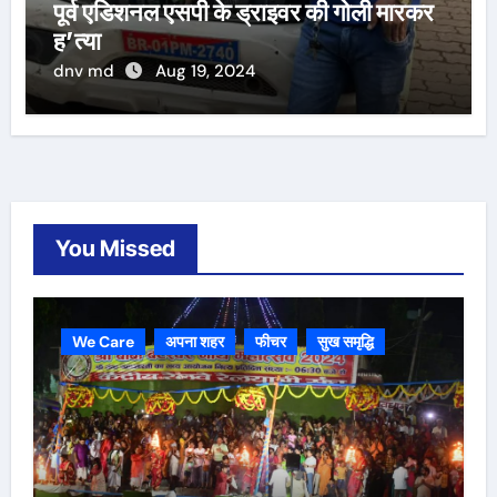
पूर्व एडिशनल एसपी के ड्राइवर की गोली मारकर
ह’त्या
dnv md
Aug 19, 2024
You Missed
We Care
अपना शहर
फीचर
सुख समृद्धि