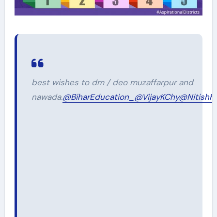
best wishes to dm / deo muzaffarpur and
nawada.
@BiharEducation_
@VijayKChy
@NitishK