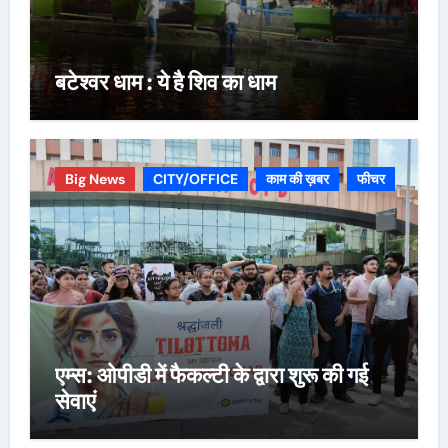
बटेश्वर धाम : ये है शिव का धाम
Big News
CITY/OFFICE
काम की ख़बर
फीचर
एम्स: ओपीडी में फैकल्टी के द्वारा शुरू की गई
सेवाएं