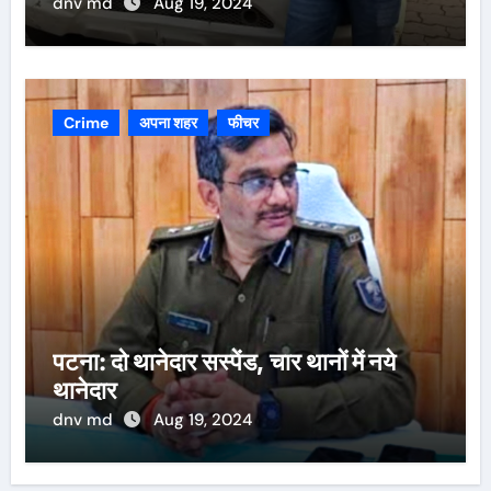
dnv md
Aug 19, 2024
Crime
अपना शहर
फीचर
पटना: दो थानेदार सस्पेंड, चार थानों में नये
थानेदार
dnv md
Aug 19, 2024