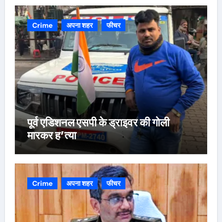
Crime
अपना शहर
फीचर
पूर्व एडिशनल एसपी के ड्राइवर की गोली
मारकर ह’त्या
Crime
अपना शहर
फीचर