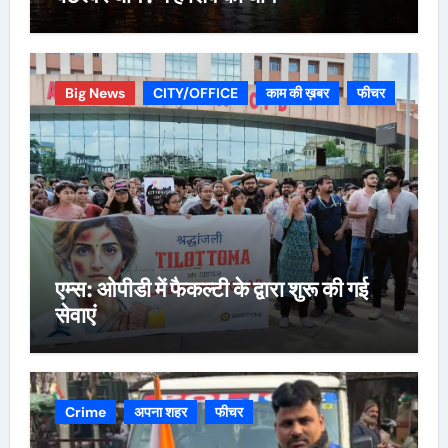
Big News
CITY/OFFICE
काम की ख़बर
फीचर
एम्स: ओपीडी में फैकल्टी के द्वारा शुरू की गई
सेवाएं
Crime
अपना शहर
फीचर