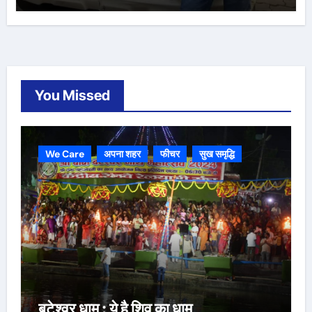
You Missed
We Care
अपना शहर
फीचर
सुख समृद्धि
बटेश्वर धाम : ये है शिव का धाम