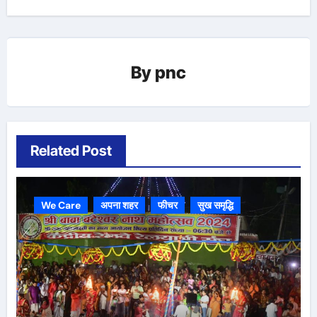
By
pnc
Related Post
We Care
अपना शहर
फीचर
सुख समृद्धि