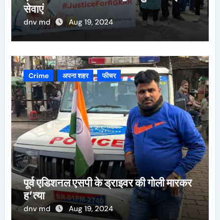
सेवाएं
dnv md
Aug 19, 2024
Crime
अपना शहर
फीचर
पूर्व एडिशनल एसपी के ड्राइवर की गोली मारकर
ह’त्या
dnv md
Aug 19, 2024