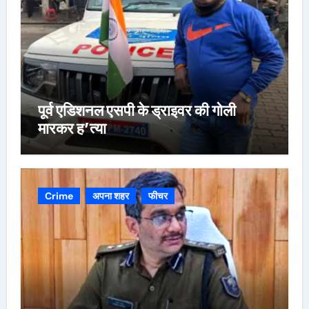
पूर्व एडिशनल एसपी के ड्राइवर की गोली
मारकर ह’त्या
Crime
अपना शहर
फीचर