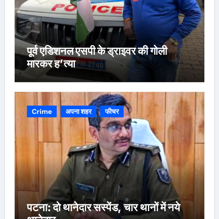
पूर्व एडिशनल एसपी के ड्राइवर की गोली
मारकर ह’त्या
Crime
अपना शहर
फीचर
पटना: दो थानेदार सस्पेंड, चार थानों में नये