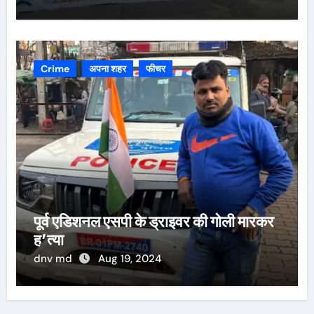
Crime
अपना शहर
फीचर
पूर्व एडिशनल एसपी के ड्राइवर की गोली मारकर
ह’त्या
dnv md
Aug 19, 2024