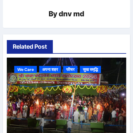
By
dnv md
Related Post
We Care
अपना शहर
फीचर
सुख समृद्धि