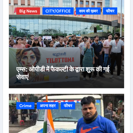
Big News
CITY/OFFICE
काम की ख़बर
फीचर
एम्स: ओपीडी में फैकल्टी के द्वारा शुरू की गई
सेवाएं
Crime
अपना शहर
फीचर