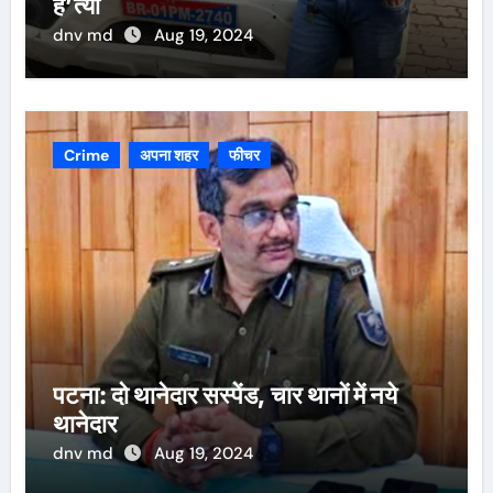
ह’त्या
dnv md
Aug 19, 2024
Crime
अपना शहर
फीचर
पटना: दो थानेदार सस्पेंड, चार थानों में नये
थानेदार
dnv md
Aug 19, 2024