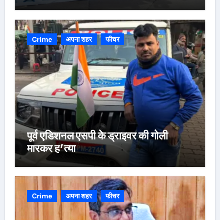
Crime
अपना शहर
फीचर
पूर्व एडिशनल एसपी के ड्राइवर की गोली
मारकर ह’त्या
Crime
अपना शहर
फीचर