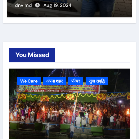
dnv md
Aug 19, 2024
You Missed
We Care
अपना शहर
फीचर
सुख समृद्धि