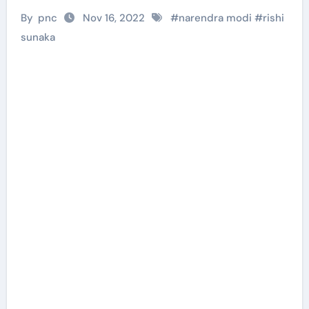
By
pnc
Nov 16, 2022
#
narendra modi
#
rishi
sunaka