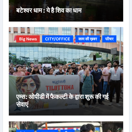
बटेश्वर धाम : ये है शिव का धाम
Big News
CITY/OFFICE
काम की ख़बर
फीचर
एम्स: ओपीडी में फैकल्टी के द्वारा शुरू की गई
सेवाएं