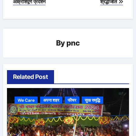
आक्रोशपूर्ण प्रदर्शन
श्रद्धांजलि
By
pnc
Related Post
We Care
अपना शहर
फीचर
सुख समृद्धि