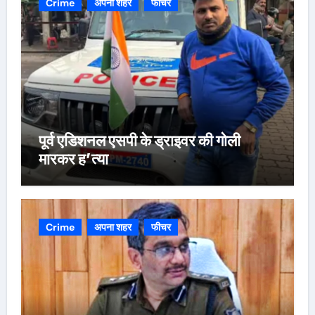
Crime
अपना शहर
फीचर
पूर्व एडिशनल एसपी के ड्राइवर की गोली
मारकर ह’त्या
Crime
अपना शहर
फीचर