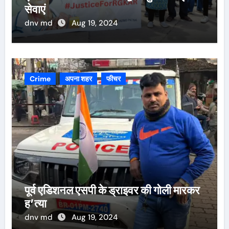
सेवाएं
dnv md
Aug 19, 2024
Crime
अपना शहर
फीचर
पूर्व एडिशनल एसपी के ड्राइवर की गोली मारकर
ह’त्या
dnv md
Aug 19, 2024