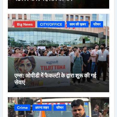
Big News
CITY/OFFICE
काम की ख़बर
फीचर
एम्स: ओपीडी में फैकल्टी के द्वारा शुरू की गई
सेवाएं
Crime
अपना शहर
फीचर