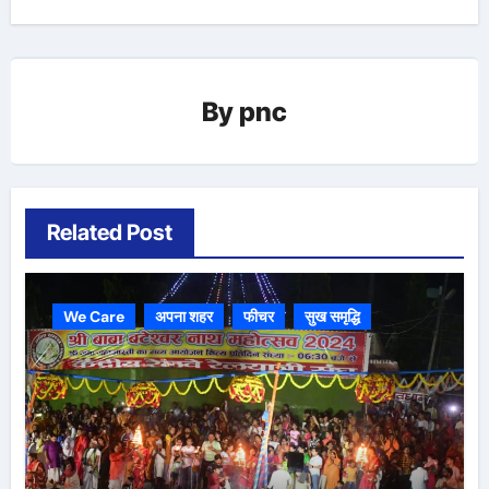
By
pnc
Related Post
We Care
अपना शहर
फीचर
सुख समृद्धि