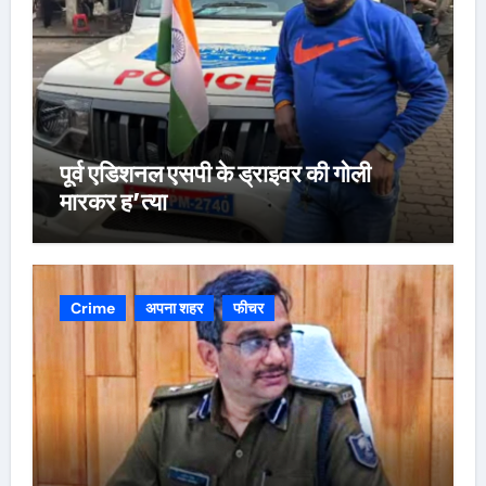
पूर्व एडिशनल एसपी के ड्राइवर की गोली
मारकर ह’त्या
Crime
अपना शहर
फीचर