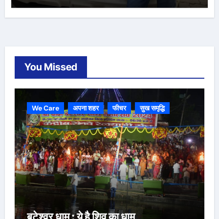
You Missed
We Care
अपना शहर
फीचर
सुख समृद्धि
बटेश्वर धाम : ये है शिव का धाम